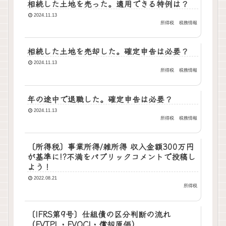
相続した土地を売った。適用できる特例は？
2024.11.13
所得税
税務情報
相続した土地を売却した。確定申告は必要？
2024.11.13
所得税
税務情報
年の途中で退職した。確定申告は必要？
2024.11.13
所得税
税務情報
〔所得税〕事業所得/雑所得 収入金額300万円
が基準に!?不満をパブリックコメントで投稿し
よう！
2022.08.21
所得税
〔IFRS第9号〕仕組債の区分判断の流れ
（FVTPL・FVOCI・償却原価）