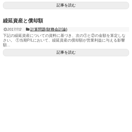
記事を読む
繰延資産と償却額
計算問題(財務会計論)
2017/7/2
下記の繰延資産についての資料に基づき、次の①と②の金額を算定しな
さい。 ①当期P/Lにおいて、繰延資産の償却額が営業利益に与える影響
額...
記事を読む