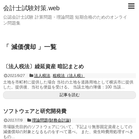
会計士試験対策.web
公認会計士試験 計算問題・理論問題 短期合格のためのオンライ
ン問題集
「 減価償却 」一覧
〔法人税法〕繰延資産 暗記まとめ
法人税法
,
租税法（法人税）
2021/9/27
土地を市町村に提供した場合 当社の土地を道路用地として横浜市に提供
した。提供後、当社も便益を受ける。 当該土地の簿価：100 当該...
記事を読む
ソフトウェアと研究開発費
理論問題(財務会計論)
2017/7/9
市場販売目的のソフトウェアについて、下記より無形固定資産としての
減価償却の対象となるものをすべて選べ。 また、発生時費用処理すべき
もの...